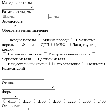
Материал основы
Размер ленты, мм
Зернистость
Обрабатываемый материал
Твердые породы
Мягкие породы
Смолистые
породы
Фанера
ДСП
МДФ
Лаки, грунты,
краски
Нержавеющая сталь
Инструментальная сталь
Черновой металл
Цветной металл
Искусственный камень
Стекловолокно
Полимеры
Комментарий
Основа
Форма
d115
d125
d150
d200
d225
d300
d400
Отверстие