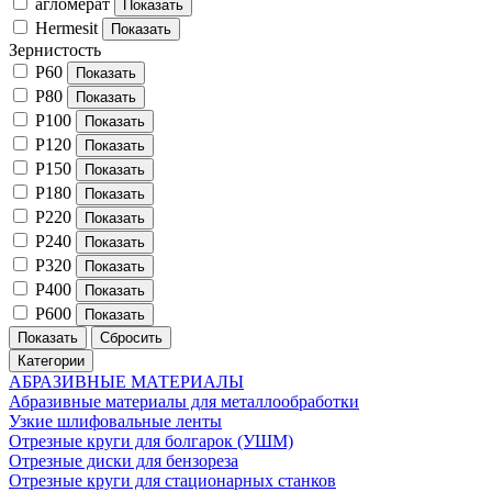
агломерат
Hermesit
Зернистость
P60
P80
P100
P120
P150
P180
P220
P240
P320
P400
P600
Категории
АБРАЗИВНЫЕ МАТЕРИАЛЫ
Абразивные материалы для металлообработки
Узкие шлифовальные ленты
Отрезные круги для болгарок (УШМ)
Отрезные диски для бензореза
Отрезные круги для стационарных станков