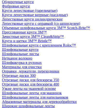
Обдирочные круги
Фибровые круги
Круги лепестковые (тарельчатые)
Круги лепестковые веерные (насадные)
Лепестковые круги цилиндрические
Лепестковые круги с оправкой (со шпинделем)
Объемные шлифовальные круги 3M™ Scotch-Brite™
Прессованные круги 3M™
Зачистные круги 3M™ Clean&Strip™
Круги и щетки 3M™ Bristle™
Шлифовальные круги с креплением Roloc™
Шлифовальные круги
Шлифовальные листы
Нетканое волокно
Шлифшкурка в рулонах
Материалы для очистки
Оправки, держатели, переходники
Отрезные диски 300
Отрезные диски для бензореза 350
Отрезные диски для бензореза 400
Узкие ленты на тканевой основе
Шлифовальные ленты для машинок
Шлифовальные ленты для напильников
Абразивные материалы для деревообработки
Широкие шлифовальные ленты