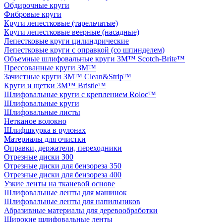
Обдирочные круги
Фибровые круги
Круги лепестковые (тарельчатые)
Круги лепестковые веерные (насадные)
Лепестковые круги цилиндрические
Лепестковые круги с оправкой (со шпинделем)
Объемные шлифовальные круги 3M™ Scotch-Brite™
Прессованные круги 3M™
Зачистные круги 3M™ Clean&Strip™
Круги и щетки 3M™ Bristle™
Шлифовальные круги с креплением Roloc™
Шлифовальные круги
Шлифовальные листы
Нетканое волокно
Шлифшкурка в рулонах
Материалы для очистки
Оправки, держатели, переходники
Отрезные диски 300
Отрезные диски для бензореза 350
Отрезные диски для бензореза 400
Узкие ленты на тканевой основе
Шлифовальные ленты для машинок
Шлифовальные ленты для напильников
Абразивные материалы для деревообработки
Широкие шлифовальные ленты