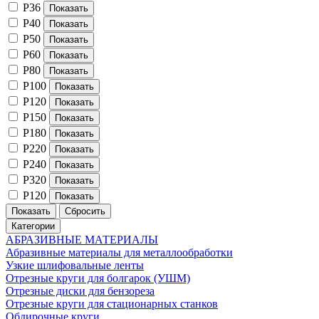
P36
P40
P50
P60
P80
P100
P120
P150
P180
P220
P240
P320
Р120
Категории
АБРАЗИВНЫЕ МАТЕРИАЛЫ
Абразивные материалы для металлообработки
Узкие шлифовальные ленты
Отрезные круги для болгарок (УШМ)
Отрезные диски для бензореза
Отрезные круги для стационарных станков
Обдирочные круги