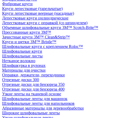
Фибровые круги
Круги лепестковые (тарельчатые)
Круги лепестковые веерные (насадные)
Лепестковые круги цилиндрические
Лепестковые круги с оправкой (со шпинделем)
Объемные шлифовальные круги 3M™ Scotch-Brite™
Прессованные круги 3M™
Зачистные круги 3M™ Clean&Strip™
Круги и щетки 3M™ Bristle™
Шлифовальные круги с креплением Roloc™
Шлифовальные круги
Шлифовальные листы
Нетканое волокно
Шлифшкурка в рулонах
Материалы для очистки
Оправки, держатели, переходники
Отрезные диски 300
Отрезные диски для бензореза 350
Отрезные диски для бензореза 400
Узкие ленты на тканевой основе
Шлифовальные ленты для машинок
Шлифовальные ленты для напильников
Абразивные материалы для деревообработки
Широкие шлифовальные ленты
Узкие шлифовальные ленты