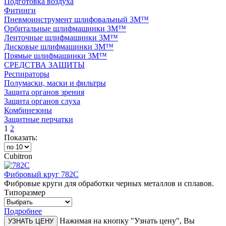
Подготовка воздуха
Фитинги
Пневмоинструмент шлифовальный 3M™
Орбитальные шлифмашинки 3M™
Ленточные шлифмашинки 3M™
Дисковые шлифмашинки 3M™
Прямые шлифмашинки 3M™
СРЕДСТВА ЗАЩИТЫ
Респираторы
Полумаски, маски и фильтры
Защита органов зрения
Защита органов слуха
Комбинезоны
Защитные перчатки
1
2
Показать:
Cubitron
Фибровый круг 782С
Фибровые круги для обработки черных металлов и сплавов.
Типоразмер
Подробнее
Нажимая на кнопку "Узнать цену", Вы
УЗНАТЬ ЦЕНУ