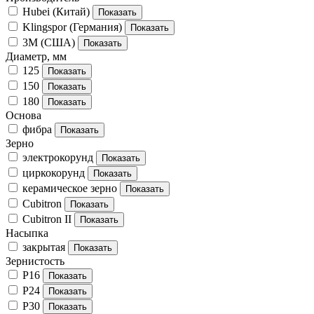
Hubei (Китай)
Klingspor (Германия)
3M (США)
Диаметр, мм
125
150
180
Основа
фибра
Зерно
электрокорунд
циркокорунд
керамическое зерно
Cubitron
Cubitron II
Насыпка
закрытая
Зернистость
P16
P24
P30