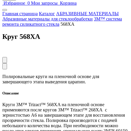
Избранное
0
Мои запросы
Корзина
Главная страница
Каталог
АБРАЗИВНЫЕ МАТЕРИАЛЫ
Абразивные материалы для стеклообработки
3M™ cистема
ремонта силикатного стекла
568XA
Круг 568XA
Полировальные круги на пленочной основе для
завершающего этапа выведения царапин.
Описание
Круги 3M™ Trizact™ 568XA на пленочной основе
применяются после кругов 3M™ Trizact™ 268XA с
зернистостью А6 на завершающем этапе для восстановления
прозрачности стекла. Полировка производится с подачей
небольшого количества воды. При необходимости можно
после этих кругов применить специальную пасту 3M™ 60150.