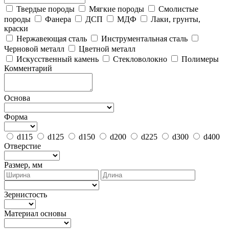
Твердые породы
Мягкие породы
Смолистые
породы
Фанера
ДСП
МДФ
Лаки, грунты,
краски
Нержавеющая сталь
Инструментальная сталь
Черновой металл
Цветной металл
Искусственный камень
Стекловолокно
Полимеры
Комментарий
Основа
Форма
d115
d125
d150
d200
d225
d300
d400
Отверстие
Размер, мм
Зернистость
Материал основы