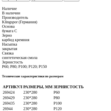
Наличие
В наличии
Производитель
Klingspor (Германия)
Основа
бумага С
Зерно
карбид кремния
Насыпка
закрытая
Связка
синтетическая смола
Зернистость
P60; P80; P100; P120; P150
Технические характеристики по размерам
АРТИКУЛ
РАЗМЕРЫ, ММ
ЗЕРНИСТОСТЬ
269424
230*280
P60
269429
230*280
P80
269435
230*280
P100
26944
230*280
P120