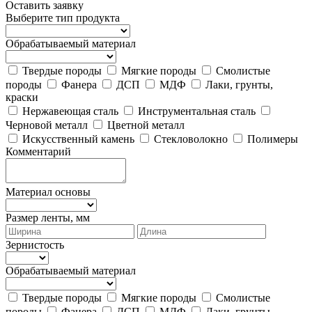
Оставить заявку
Выберите тип продукта
Обрабатываемый материал
Твердые породы
Мягкие породы
Смолистые
породы
Фанера
ДСП
МДФ
Лаки, грунты,
краски
Нержавеющая сталь
Инструментальная сталь
Черновой металл
Цветной металл
Искусственный камень
Стекловолокно
Полимеры
Комментарий
Материал основы
Размер ленты, мм
Зернистость
Обрабатываемый материал
Твердые породы
Мягкие породы
Смолистые
породы
Фанера
ДСП
МДФ
Лаки, грунты,