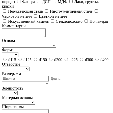
породы
Фанера
ДСП
МДФ
Лаки, грунты,
краски
Нержавеющая сталь
Инструментальная сталь
Черновой металл
Цветной металл
Искусственный камень
Стекловолокно
Полимеры
Комментарий
Основа
Форма
d115
d125
d150
d200
d225
d300
d400
Отверстие
Размер, мм
Зернистость
Материал основы
Ширина, мм