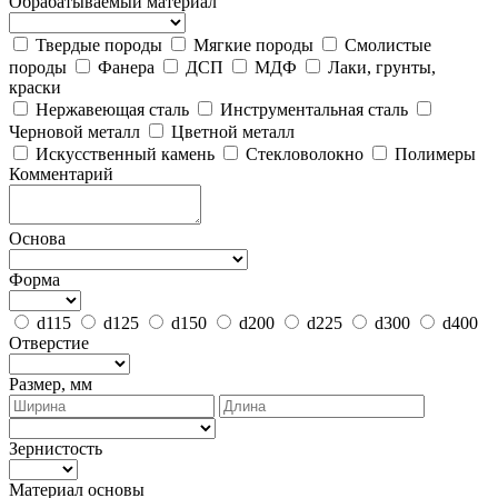
Обрабатываемый материал
Твердые породы
Мягкие породы
Смолистые
породы
Фанера
ДСП
МДФ
Лаки, грунты,
краски
Нержавеющая сталь
Инструментальная сталь
Черновой металл
Цветной металл
Искусственный камень
Стекловолокно
Полимеры
Комментарий
Основа
Форма
d115
d125
d150
d200
d225
d300
d400
Отверстие
Размер, мм
Зернистость
Материал основы