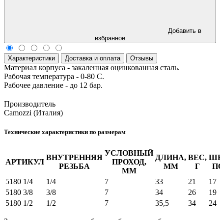
Добавить в
избранное
Характеристики
Доставка и оплата
Отзывы
Материал корпуса - закаленная оцинкованная сталь.
Рабочая температура - 0-80 С.
Рабочее давление - до 12 бар.
Производитель
Camozzi (Италия)
Технические характеристики по размерам
УСЛОВНЫЙ
ВНУТРЕННЯЯ
ДЛИНА,
ВЕС,
Ш
АРТИКУЛ
ПРОХОД,
РЕЗЬБА
ММ
Г
П
ММ
5180 1/4
1/4
7
33
21
17
5180 3/8
3/8
7
34
26
19
5180 1/2
1/2
7
35,5
34
24